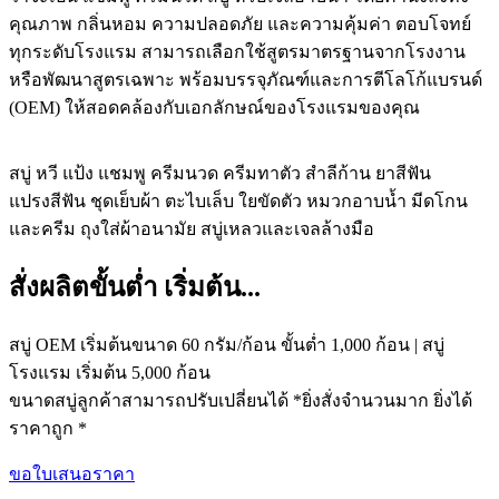
คุณภาพ กลิ่นหอม ความปลอดภัย และความคุ้มค่า ตอบโจทย์
ทุกระดับโรงแรม สามารถเลือกใช้สูตรมาตรฐานจากโรงงาน
หรือพัฒนาสูตรเฉพาะ พร้อมบรรจุภัณฑ์และการตีโลโก้แบรนด์
(OEM) ให้สอดคล้องกับเอกลักษณ์ของโรงแรมของคุณ
สบู่
หวี
แป้ง
แชมพู
ครีมนวด
ครีมทาตัว
สำลีก้าน
ยาสีฟัน
แปรงสีฟัน
ชุดเย็บผ้า
ตะไบเล็บ
ใยขัดตัว
หมวกอาบน้ำ
มีดโกน
และครีม
ถุงใส่ผ้าอนามัย
สบู่เหลวและเจลล้างมือ
สั่งผลิตขั้นต่ำ เริ่มต้น...
สบู่ OEM เริ่มต้นขนาด 60 กรัม/ก้อน ขั้นต่ำ 1,000 ก้อน | สบู่
โรงแรม เริ่มต้น 5,000 ก้อน
ขนาดสบู่ลูกค้าสามารถปรับเปลี่ยนได้ *ยิ่งสั่งจำนวนมาก ยิ่งได้
ราคาถูก *
ขอใบเสนอราคา