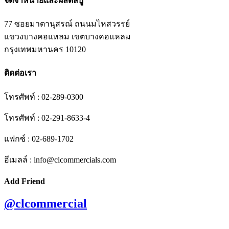
จัดจำหน่ายและผลิตสบู่
77 ซอยมาตานุสรณ์ ถนนมไหสวรรย์
แขวงบางคอแหลม เขตบางคอแหลม
กรุงเทพมหานคร 10120
ติดต่อเรา
โทรศัพท์ : 02-289-0300
โทรศัพท์ : 02-291-8633-4
แฟกซ์ : 02-689-1702
อีเมลล์ : info@clcommercials.com
Add Friend
@clcommercial