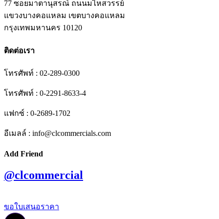
77 ซอยมาตานุสรณ์ ถนนมไหสวรรย์
แขวงบางคอแหลม เขตบางคอแหลม
กรุงเทพมหานคร 10120
ติดต่อเรา
โทรศัพท์ : 02-289-0300
โทรศัพท์ : 0-2291-8633-4
แฟกซ์ : 0-2689-1702
อีเมลล์ : info@clcommercials.com
Add Friend
@clcommercial
ขอใบเสนอราคา