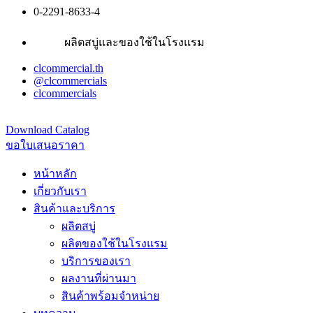
0-2291-8633-4
ผลิตสบู่และของใช้ในโรงแรม
clcommercial.th
@clcommercials
clcommercials
Download Catalog
ขอใบเสนอราคา
หน้าหลัก
เกี่ยวกับเรา
สินค้าและบริการ
ผลิตสบู่
ผลิตของใช้ในโรงแรม
บริการของเรา
ผลงานที่ผ่านมา
สินค้าพร้อมจำหน่าย