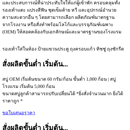
และประสบการณ์ที่น่าประทับใจให้แก่ผู้เข้าพัก ครอบคลุมทั้ง
รองเท้าแตะ แปรงสีฟัน ชุดเข็มด้าย หวี และอุปกรณ์อำนวย
ความสะดวกอื่น ๆ โดยสามารถเลือก ผลิตภัณฑ์มาตรฐาน
จากโรงงาน หรือสั่งทำพร้อมโลโก้และบรรจุภัณฑ์เฉพาะ
(OEM) ให้สอดคล้องกับเอกลักษณ์และมาตรฐานของโรงแรม
รองเท้าใส่ในห้อง
ป้ายแขวนประตู
ถุงครอบแก้ว
ทิชชู่
ถุงซักรีด
สั่งผลิตขั้นต่ำ เริ่มต้น...
สบู่ OEM เริ่มต้นขนาด 60 กรัม/ก้อน ขั้นต่ำ 1,000 ก้อน | สบู่
โรงแรม เริ่มต้น 5,000 ก้อน
ขนาดสบู่ลูกค้าสามารถปรับเปลี่ยนได้ *ยิ่งสั่งจำนวนมาก ยิ่งได้
ราคาถูก *
ขอใบเสนอราคา
สั่งผลิตขั้นต่ำ เริ่มต้น...