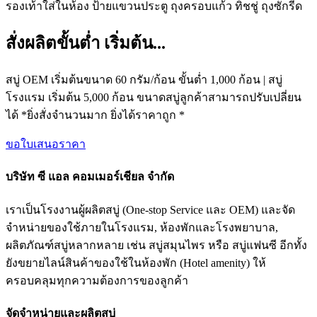
รองเท้าใส่ในห้อง
ป้ายแขวนประตู
ถุงครอบแก้ว
ทิชชู่
ถุงซักรีด
สั่งผลิตขั้นต่ำ เริ่มต้น...
สบู่ OEM เริ่มต้นขนาด 60 กรัม/ก้อน ขั้นต่ำ 1,000 ก้อน | สบู่
โรงแรม เริ่มต้น 5,000 ก้อน ขนาดสบู่ลูกค้าสามารถปรับเปลี่ยน
ได้ *ยิ่งสั่งจำนวนมาก ยิ่งได้ราคาถูก *
ขอใบเสนอราคา
บริษัท ซี แอล คอมเมอร์เชียล จำกัด
เราเป็นโรงงานผู้ผลิตสบู่ (One-stop Service และ OEM) และจัด
จำหน่ายของใช้ภายในโรงแรม, ห้องพักและโรงพยาบาล,
ผลิตภัณฑ์สบู่หลากหลาย เช่น สบู่สมุนไพร หรือ สบู่แฟนซี อีกทั้ง
ยังขยายไลน์สินค้าของใช้ในห้องพัก (Hotel amenity) ให้
ครอบคลุมทุกความต้องการของลูกค้า
จัดจำหน่ายและผลิตสบู่