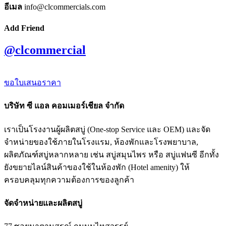
อีเมล
info@clcommercials.com
Add Friend
@clcommercial
ขอใบเสนอราคา
บริษัท ซี แอล คอมเมอร์เชียล จำกัด
เราเป็นโรงงานผู้ผลิตสบู่ (One-stop Service และ OEM) และจัด
จำหน่ายของใช้ภายในโรงแรม, ห้องพักและโรงพยาบาล,
ผลิตภัณฑ์สบู่หลากหลาย เช่น สบู่สมุนไพร หรือ สบู่แฟนซี อีกทั้ง
ยังขยายไลน์สินค้าของใช้ในห้องพัก (Hotel amenity) ให้
ครอบคลุมทุกความต้องการของลูกค้า
จัดจำหน่ายและผลิตสบู่