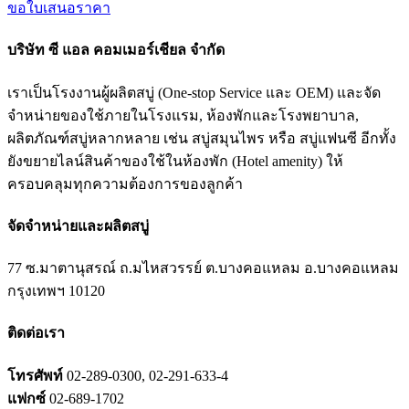
ขอใบเสนอราคา
บริษัท ซี แอล คอมเมอร์เชียล จำกัด
เราเป็นโรงงานผู้ผลิตสบู่ (One-stop Service และ OEM) และจัด
จำหน่ายของใช้ภายในโรงแรม, ห้องพักและโรงพยาบาล,
ผลิตภัณฑ์สบู่หลากหลาย เช่น สบู่สมุนไพร หรือ สบู่แฟนซี อีกทั้ง
ยังขยายไลน์สินค้าของใช้ในห้องพัก (Hotel amenity) ให้
ครอบคลุมทุกความต้องการของลูกค้า
จัดจำหน่ายและผลิตสบู่
77 ซ.มาตานุสรณ์ ถ.มไหสวรรย์ ต.บางคอแหลม อ.บางคอแหลม
กรุงเทพฯ 10120
ติดต่อเรา
โทรศัพท์
02-289-0300, 02-291-633-4
แฟกซ์
02-689-1702