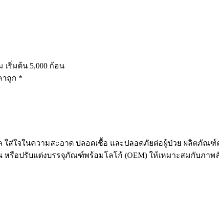
 เริ่มต้น 5,000 ก้อน
คาถูก *
ใจในความสะอาด ปลอดเชื้อ และปลอดภัยต่อผู้ป่วย ผลิตภัณฑ์ครอบค
น หรือปรับแต่งบรรจุภัณฑ์พร้อมโลโก้ (OEM) ให้เหมาะสมกับภา