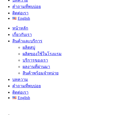
บทความ
คำถามที่พบบ่อย
ติดต่อเรา
English
หน้าหลัก
เกี่ยวกับเรา
สินค้าและบริการ
ผลิตสบู่
ผลิตของใช้ในโรงแรม
บริการของเรา
ผลงานที่ผ่านมา
สินค้าพร้อมจำหน่าย
บทความ
คำถามที่พบบ่อย
ติดต่อเรา
English