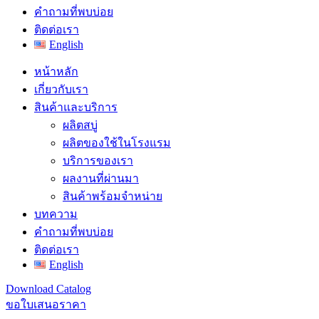
คำถามที่พบบ่อย
ติดต่อเรา
English
หน้าหลัก
เกี่ยวกับเรา
สินค้าและบริการ
ผลิตสบู่
ผลิตของใช้ในโรงแรม
บริการของเรา
ผลงานที่ผ่านมา
สินค้าพร้อมจำหน่าย
บทความ
คำถามที่พบบ่อย
ติดต่อเรา
English
Download Catalog
ขอใบเสนอราคา