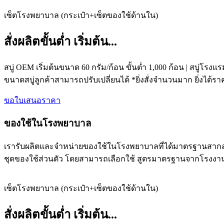
เซ็ตโรงพยาบาล (กระเป๋า+เซ็ตของใช้ด้านใน)
สั่งผลิตขั้นต่ำ เริ่มต้น...
สบู่ OEM เริ่มต้นขนาด 60 กรัม/ก้อน ขั้นต่ำ 1,000 ก้อน | สบู่โรงแรม
ขนาดสบู่ลูกค้าสามารถปรับเปลี่ยนได้ *ยิ่งสั่งจำนวนมาก ยิ่งได้รา
ขอใบเสนอราคา
ของใช้ในโรงพยาบาล
เรารับผลิตและจำหน่ายของใช้ในโรงพยาบาลที่ได้มาตรฐานสากล ใส่
ชุดของใช้ส่วนตัว โดยสามารถเลือกใช้ สูตรมาตรฐานจากโรงงา
เซ็ตโรงพยาบาล (กระเป๋า+เซ็ตของใช้ด้านใน)
สั่งผลิตขั้นต่ำ เริ่มต้น...